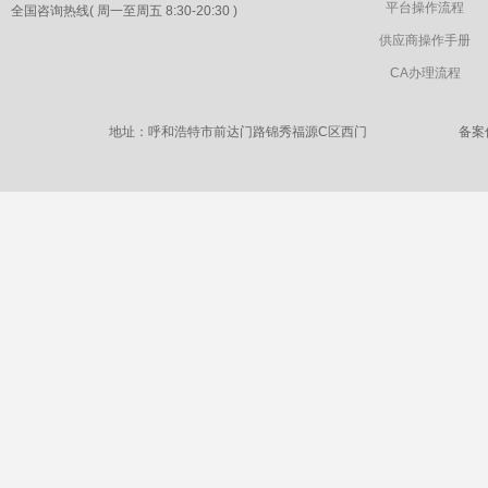
平台操作流程
全国咨询热线( 周一至周五 8:30-20:30 )
供应商操作手册
CA办理流程
地址：呼和浩特市前达门路锦秀福源C区西门
备案信